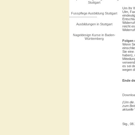
Stuttgart
Um Ihr W
Ulm, Fax
Fusspflege Ausbildung Stuttgart
eindeuti
-----------------------
Entschlu
Widerruf
Ausbildungen in Stuttgart
reicht e
Widerruf
Nageldesign Kurse in Baden-
Württemberg
Folgen 
Wenn Sie
einschli
Sie eine
haben), 
Mitteilu
verwende
es sei d
wegen di
Ende de
Download
(Um die 
zum Beis
aktuelle
Stg., 08