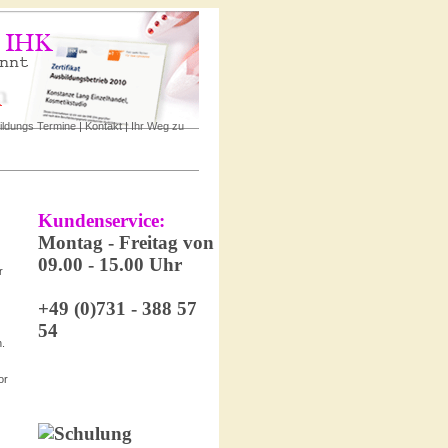
ildungs Termine
|
Kontakt
|
Ihr Weg zu
r
.
or