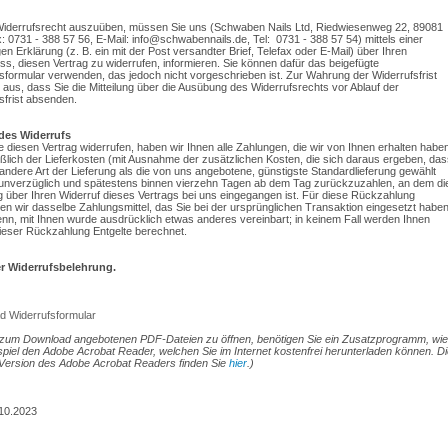
iderrufsrecht auszuüben, müssen Sie uns (Schwaben Nails Ltd, Riedwiesenweg 22, 89081
: 0731 - 388 57 56, E-Mail: info@schwabennails.de, Tel: 0731 - 388 57 54) mittels einer
gen Erklärung (z. B. ein mit der Post versandter Brief, Telefax oder E-Mail) über Ihren
ss, diesen Vertrag zu widerrufen, informieren. Sie können dafür das beigefügte
sformular verwenden, das jedoch nicht vorgeschrieben ist. Zur Wahrung der Widerrufsfrist
s aus, dass Sie die Mitteilung über die Ausübung des Widerrufsrechts vor Ablauf der
sfrist absenden.
des Widerrufs
 diesen Vertrag widerrufen, haben wir Ihnen alle Zahlungen, die wir von Ihnen erhalten haben
eßlich der Lieferkosten (mit Ausnahme der zusätzlichen Kosten, die sich daraus ergeben, das
 andere Art der Lieferung als die von uns angebotene, günstigste Standardlieferung gewählt
unverzüglich und spätestens binnen vierzehn Tagen ab dem Tag zurückzuzahlen, an dem di
ng über Ihren Widerruf dieses Vertrags bei uns eingegangen ist. Für diese Rückzahlung
n wir dasselbe Zahlungsmittel, das Sie bei der ursprünglichen Transaktion eingesetzt haben
enn, mit Ihnen wurde ausdrücklich etwas anderes vereinbart; in keinem Fall werden Ihnen
eser Rückzahlung Entgelte berechnet.
r Widerrufsbelehrung.
 Widerrufsformular
zum Download angebotenen PDF-Dateien zu öffnen, benötigen Sie ein Zusatzprogramm, wie
piel den Adobe Acrobat Reader, welchen Sie im Internet kostenfrei herunterladen können. Di
 Version des Adobe Acrobat Readers finden Sie
hier
.)
.10.2023