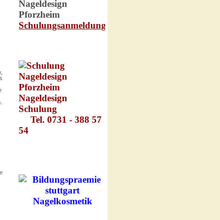
,
s
e
,
e