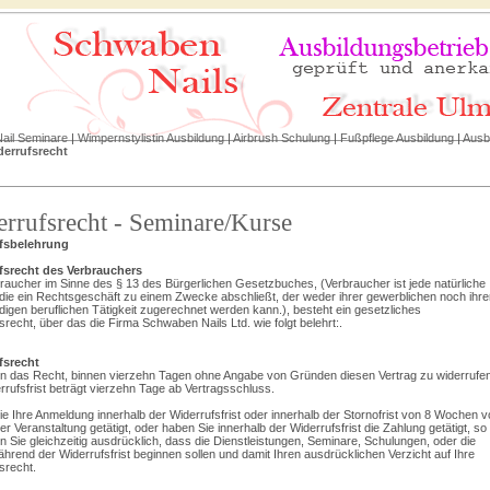
ail Seminare
|
Wimpernstylistin Ausbildung
|
Airbrush Schulung
|
Fußpflege Ausbildung
|
Ausb
derrufsrecht
rrufsrecht - Seminare/Kurse
fsbelehrung
fsrecht des Verbrauchers
raucher im Sinne des § 13 des Bürgerlichen Gesetzbuches, (Verbraucher ist jede natürliche
die ein Rechtsgeschäft zu einem Zwecke abschließt, der weder ihrer gewerblichen noch ihre
digen beruflichen Tätigkeit zugerechnet werden kann.), besteht ein gesetzliches
srecht, über das die Firma Schwaben Nails Ltd. wie folgt belehrt:.
fsrecht
n das Recht, binnen vierzehn Tagen ohne Angabe von Gründen diesen Vertrag zu widerrufen
rrufsfrist beträgt vierzehn Tage ab Vertragsschluss.
e Ihre Anmeldung innerhalb der Widerrufsfrist oder innerhalb der Stornofrist von 8 Wochen v
er Veranstaltung getätigt, oder haben Sie innerhalb der Widerrufsfrist die Zahlung getätigt, so
n Sie gleichzeitig ausdrücklich, dass die Dienstleistungen, Seminare, Schulungen, oder die
hrend der Widerrufsfrist beginnen sollen und damit Ihren ausdrücklichen Verzicht auf Ihre
srecht.