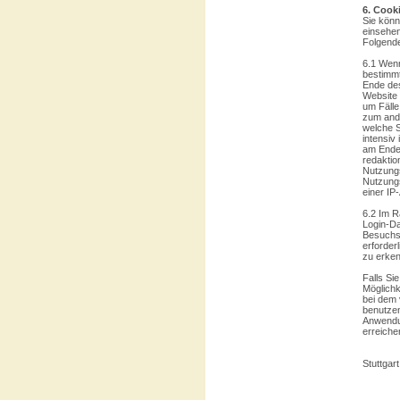
6. Cook
Sie könn
einsehen
Folgend
6.1 Wenn
bestimmt
Ende des
Website 
um Fälle
zum ande
welche S
intensiv 
am Ende 
redaktio
Nutzungs
Nutzungs
einer IP-
6.2 Im R
Login-Da
Besuchs 
erforder
zu erken
Falls Si
Möglichk
bei dem 
benutzen
Anwendun
erreiche
Stuttgar