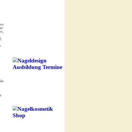
dem
er
en,
,
n
Sie
s