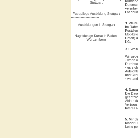
Kundenda
Stuttgart
Datensc
verarbei
Löschung
Fusspflege Ausbildung Stuttgart
-----------------------
3. Weit
Ausbildungen in Stuttgart
Im Rahme
Postdien
Mobiltel
Nageldesign Kurse in Baden-
Daten) a
Württemberg
KG.
3.1 Wei
Wir gebe
- wenn u
Durchset
- es sic
Aufsicht
und Ordn
- wir and
4. Daue
Die Daue
gesetzli
Ablauf d
Vertrags
Interess
5. Mind
Kinder u
keine pe