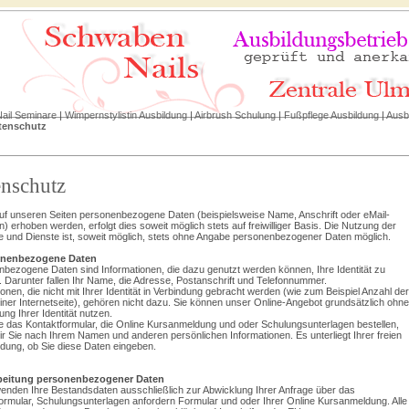
ail Seminare
|
Wimpernstylistin Ausbildung
|
Airbrush Schulung
|
Fußpflege Ausbildung
|
Ausb
tenschutz
nschutz
uf unseren Seiten personenbezogene Daten (beispielsweise Name, Anschrift oder eMail-
) erhoben werden, erfolgt dies soweit möglich stets auf freiwilliger Basis. Die Nutzung der
 und Dienste ist, soweit möglich, stets ohne Angabe personenbezogener Daten möglich.
onenbezogene Daten
bezogene Daten sind Informationen, die dazu genutzt werden können, Ihre Identität zu
. Darunter fallen Ihr Name, die Adresse, Postanschrift und Telefonnummer.
ionen, die nicht mit Ihrer Identität in Verbindung gebracht werden (wie zum Beispiel Anzahl der
iner Internetseite), gehören nicht dazu. Sie können unser Online-Angebot grundsätzlich ohne
ng Ihrer Identität nutzen.
 das Kontaktformular, die Online Kursanmeldung und oder Schulungsunterlagen bestellen,
ir Sie nach Ihrem Namen und anderen persönlichen Informationen. Es unterliegt Ihrer freien
dung, ob Sie diese Daten eingeben.
rbeitung personenbezogener Daten
enden Ihre Bestandsdaten ausschließlich zur Abwicklung Ihrer Anfrage über das
ormular, Schulungsunterlagen anfordern Formular und oder Ihrer Online Kursanmeldung. Alle