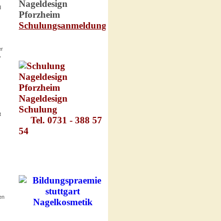
d
er
,
t
en