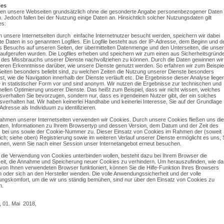
ies
en unsere Webseiten grundsätzlich ohne die gesonderte Angabe personenbezogener Daten
. Jedoch fallen bei der Nutzung einige Daten an. Hinsichtlich solcher Nutzungsdaten gilt
es:
 unsere Internetseiten durch einfache Internetnutzer besucht werden, speichern wir dabei
e Daten in so genannten Logfiles. Ein Logfile besteht aus der IP-Adresse, dem Beginn und 
 Besuchs auf unseren Seiten, der übermittelten Datenmenge und den Unterseiten, die unser
aufgerufen wurden. Die Logfiles erheben und speichern wir zum einen aus Sicherheitsgründ
 des Missbrauchs unserer Dienste nachvollziehen zu können. Durch die Daten gewinnen wir
ren Erkenntnisse darüber, wie unsere Dienste genutzt werden. So erfahren wir zum Beispiel
eiten besonders beliebt sind, zu welchen Zeiten die Nutzung unserer Dienste besonders
ist, wie die Navigation innerhalb der Dienste verläuft etc. Die Ergebnisse dieser Analyse liege
in statistischer Form vor und sind anonym. Wir nutzen die Ergebnisse zur technischen und
nellen Optimierung unserer Dienste. Das heißt zum Beispiel, dass wir nicht wissen, welches
verhalten Sie bevorzugen, sondern nur, dass es irgendeinen Nutzer gibt, der ein solches
verhalten hat. Wir haben keinerlei Handhabe und keinerlei Interesse, Sie auf der Grundlage
Adresse als Individuum zu identifizieren.
ahmen unserer Internetseiten verwenden wir Cookies. Durch unsere Cookies fließen uns die
ten, Informationen zu Ihrem Browsertyp und dessen Version, dem Datum und der Zeit des
bei uns sowie der Cookie-Nummer zu. Dieser Einsatz von Cookies im Rahmen der (soweit
lich; siehe oben) Registrierung sowie im weiteren Verlauf unserer Dienste ermöglicht es uns, 
nen, wenn Sie nach einer Session unser Internetangebot erneut besuchen.
e die Verwendung von Cookies unterbinden wollen, besteht dazu bei Ihrem Browser die
eit, die Annahme und Speicherung neuer Cookies zu verhindern. Um herauszufinden, wie da
von Ihnen verwendeten Browser funktioniert, können Sie die Hilfe-Funktion Ihres Browsers
 oder sich an den Hersteller wenden. Die volle Anwendungssicherheit und der volle
gskomfort, um die wir uns ständig bemühen, sind nur über den Einsatz von Cookies zu
n.
t, 01. Mai 2018,