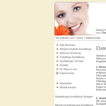
Home
|
N
uns
|
Da
Sie befinden sich:
Home
>
Datenschutz
Nail Seminare
Date
Wimpernstylistin Ausbildung
Airbrush Schulung
Soweit a
Fußpflege Ausbildung
Adressen
Ausbildungs Termine
Angebote
Kontakt
1. Pers
Ihr Weg zu uns
Personen
erfahren
Datenschutz
Informat
Nutzer e
Offenlegu
Newsletter
Wenn Sie
fragen w
Modell werden
Entschei
Nageldesign Ausbildung Stuttgart
2. Vera
Wir verw
Kontaktf
Wimpernverlängerung Ausbildung