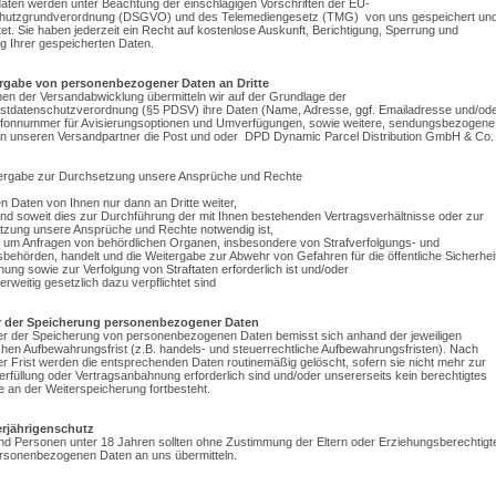
ten werden unter Beachtung der einschlägigen Vorschriften der EU-
hutzgrundverordnung (DSGVO) und des Telemediengesetz (TMG) von uns gespeichert un
tet. Sie haben jederzeit ein Recht auf kostenlose Auskunft, Berichtigung, Sperrung und
 Ihrer gespeicherten Daten.
ergabe von personenbezogener Daten an Dritte
n der Versandabwicklung übermitteln wir auf der Grundlage der
stdatenschutzverordnung (§5 PDSV) ihre Daten (Name, Adresse, ggf. Emailadresse und/od
efonnummer für Avisierungsoptionen und Umverfügungen, sowie weitere, sendungsbezogene
n unseren Versandpartner die Post und oder DPD Dynamic Parcel Distribution GmbH & Co.
tergabe zur Durchsetzung unsere Ansprüche und Rechte
n Daten von Ihnen nur dann an Dritte weiter,
nd soweit dies zur Durchführung der mit Ihnen bestehenden Vertragsverhältnisse oder zur
zung unsere Ansprüche und Rechte notwendig ist,
h um Anfragen von behördlichen Organen, insbesondere von Strafverfolgungs- und
sbehörden, handelt und die Weitergabe zur Abwehr von Gefahren für die öffentliche Sicherhei
ung sowie zur Verfolgung von Straftaten erforderlich ist und/oder
erweitig gesetzlich dazu verpflichtet sind
r der Speicherung personenbezogener Daten
r der Speicherung von personenbezogenen Daten bemisst sich anhand der jeweiligen
chen Aufbewahrungsfrist (z.B. handels- und steuerrechtliche Aufbewahrungsfristen). Nach
er Frist werden die entsprechenden Daten routinemäßig gelöscht, sofern sie nicht mehr zur
erfüllung oder Vertragsanbahnung erforderlich sind und/oder unsererseits kein berechtigtes
e an der Weiterspeicherung fortbesteht.
erjährigenschutz
nd Personen unter 18 Jahren sollten ohne Zustimmung der Eltern oder Erziehungsberechtigt
rsonenbezogenen Daten an uns übermitteln.