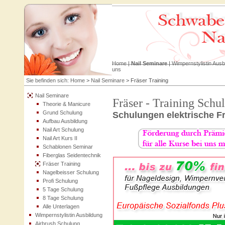
Home
|
Nail Seminare
|
Wimpernstylistin Ausb
uns
Sie befinden sich:
Home
>
Nail Seminare
>
Fräser Training
Nail Seminare
Fräser - Training Schu
Theorie & Manicure
Grund Schulung
Schulungen elektrische Frä
Aufbau Ausbildung
Nail Art Schulung
Nail Art Kurs II
Schablonen Seminar
Fiberglas Seidentechnik
Fräser Training
Nagelbeisser Schulung
Profi Schulung
5 Tage Schulung
8 Tage Schulung
Alle Unterlagen
Wimpernstylistin Ausbildung
Airbrush Schulung