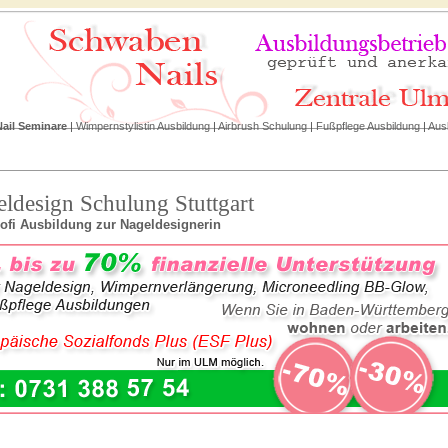
Nail Seminare
|
Wimpernstylistin Ausbildung
|
Airbrush Schulung
|
Fußpflege Ausbildung
|
Aus
ldesign Schulung Stuttgart
rofi Ausbildung zur Nageldesignerin