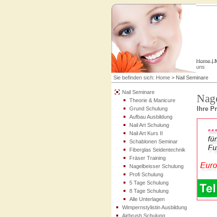
Home
|
uns
Sie befinden sich:
Home
>
Nail Seminare
Nail Seminare
Nage
Theorie & Manicure
Ihre P
Grund Schulung
Aufbau Ausbildung
Nail Art Schulung
Nail Art Kurs II
Schablonen Seminar
Fiberglas Seidentechnik
Fräser Training
Nagelbeisser Schulung
Profi Schulung
5 Tage Schulung
8 Tage Schulung
Alle Unterlagen
Wimpernstylistin Ausbildung
Airbrush Schulung