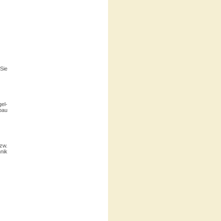
Sie
el-
bau
zw.
nik