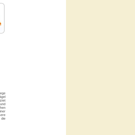
lege
gel
ziet
 und
hen
ner
ere
 die