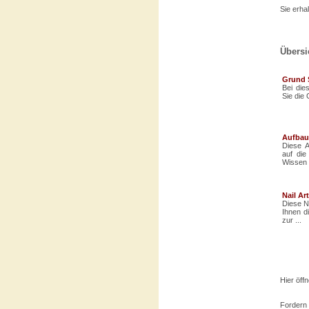
Sie erha
Übersi
Grund 
Bei die
Sie die
Aufbau
Diese A
auf die
Wissen .
Nail Ar
Diese Na
Ihnen d
zur ...
Hier öffn
Fordern 