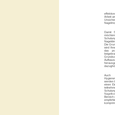
effektiv
Arbeit a
Unsicher
Nagelmo
Damit S
möchten
Schulun
Nageldes
Die Grun
wird Ihn
das pra
beigebra
Grunds
Aufbau
heraus
dazughör
Auch d
Hygiene
werden 
einen Ei
teilnehm
Schulun
Nagelko
Bereich 
empfehle
komprimi