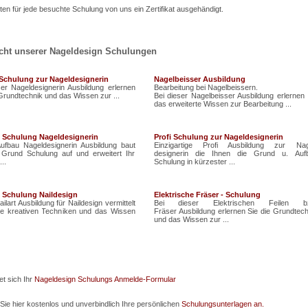
lten für jede besuchte Schulung von uns ein Zertifikat ausgehändigt.
cht unserer Nageldesign Schulungen
Schulung zur Nageldesignerin
Nagelbeisser Ausbildung
ser Nageldesignerin Ausbildung erlernen
Bearbeitung bei Nagelbeissern.
 Grundtechnik und das Wissen zur ...
Bei dieser Nagelbeisser Ausbildung erlernen 
das erweiterte Wissen zur Bearbeitung ...
 Schulung Nageldesignerin
Profi Schulung zur Nageldesignerin
ufbau Nageldesignerin Ausbildung baut
Einzigartige Profi Ausbildung zur Nag
 Grund Schulung auf und erweitert Ihr
designerin die Ihnen die Grund u. Auf
..
Schulung in kürzester ...
t Schulung Naildesign
Elektrische Fräser - Schulung
ilart Ausbildung für Naildesign vermittelt
Bei dieser Elektrischen Feilen b
ie kreativen Techniken und das Wissen
Fräser Ausbildung erlernen Sie die Grundtech
und das Wissen zur ...
et sich Ihr
Nageldesign Schulungs Anmelde-Formular
Sie hier kostenlos und unverbindlich Ihre persönlichen
Schulungsunterlagen an.