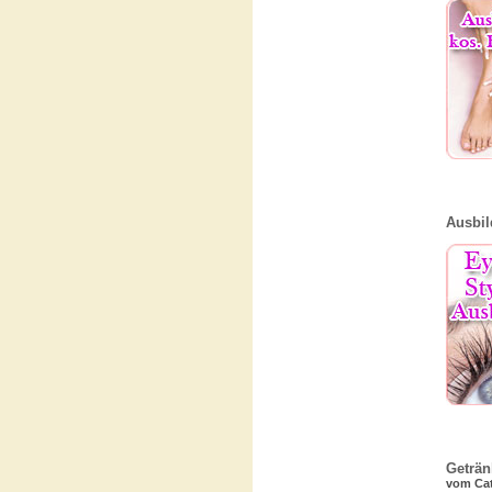
Ausbil
Geträn
vom Cat