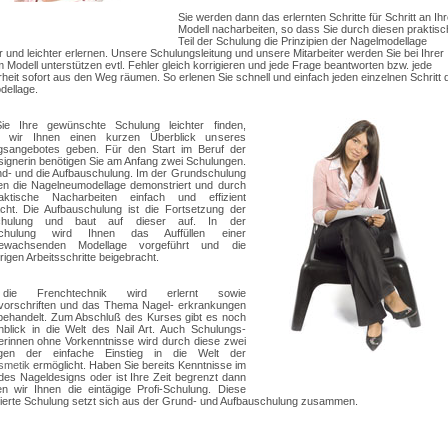
Sie werden dann das erlernten Schritte für Schritt an Ih
Modell nacharbeiten, so dass Sie durch diesen praktis
Teil der Schulung die Prinzipien der Nagelmodellage
er und leichter erlernen. Unsere Schulungsleitung und unsere Mitarbeiter werden Sie bei Ihrer
m Modell unterstützen evtl. Fehler gleich korrigieren und jede Frage beantworten bzw. jede
heit sofort aus den Weg räumen. So erlenen Sie schnell und einfach jeden einzelnen Schritt 
dellage.
ie Ihre gewünschte Schulung leichter finden,
 wir Ihnen einen kurzen Überblick unseres
gsangebotes
geben. Für den Start im Beruf der
ignerin benötigen Sie am Anfang zwei Schulungen.
d- und die Aufbauschulung. Im der Grundschulung
en die Nagelneumodellage demonstriert und durch
ktische Nacharbeiten einfach und effizient
cht. Die Aufbauschulung ist die Fortsetzung der
chulung und baut auf dieser auf. In der
schulung wird Ihnen das Auffüllen einer
gewachsenden Modellage vorgeführt und die
igen Arbeitsschritte beigebracht.
ie Frenchtechnik wird erlernt sowie
vorschriften und das Thema Nagel- erkrankungen
behandelt. Zum Abschluß des Kurses gibt es noch
nblick in die Welt des Nail Art. Auch Schulungs-
erinnen ohne Vorkenntnisse wird durch diese zwei
gen der einfache Einstieg in die Welt der
smetik
ermöglicht. Haben Sie bereits Kenntnisse im
des Nageldesigns oder ist Ihre Zeit begrenzt dann
n wir Ihnen die eintägige Profi-Schulung. Diese
erte Schulung setzt sich aus der Grund- und Aufbauschulung zusammen.