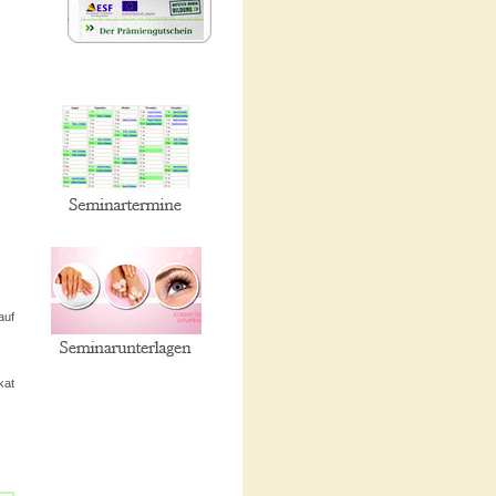
auf
kat