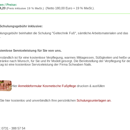
n / Preise:
4,20
(Netto 180,00 Euro + 19 % MwSt.).
(Preis inklusive 19 % MwSt.)
 Schulungsgebühr inklusive:
lungsgebühr beinhaltet die Schulung "Geltechnik Fuß", sämtliche Arbeitsmaterialen und das
.
tenlose Serviceleistung für Sie von uns.
rständlich ist für eine kostenlose Verpflegung, warmes Mittagessen, Süßigkeiten und heiße u
tränke nach Wunsch, für Sie und Ihr Modell gesorgt. Die Bereitstellung der Verpflegung für d
ag ist eine kostenlose Serviceleistung der Firma Schwaben Nails.
Hier
Anmeldeformular Kosmetische Fußpflege
drucken & ausfüllen
Sie hier kostenlos und unverbindlich Ihre persönlichen
Schulungsunterlagen an.
: 0731 - 388 57 54