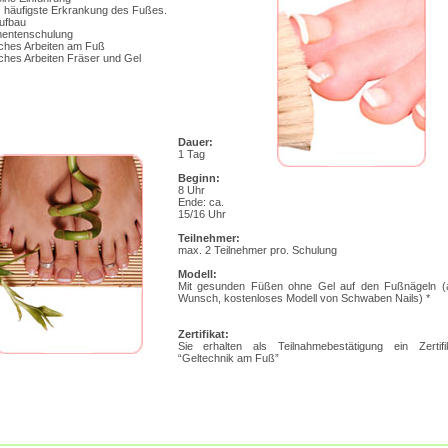
z häufigste Erkrankung des Fußes.
ufbau
mentenschulung
sches Arbeiten am Fuß
sches Arbeiten Fräser und Gel
Dauer:
1 Tag
Beginn:
8 Uhr
Ende: ca.
15/16 Uhr
Teilnehmer:
max. 2 Teilnehmer pro. Schulung
Modell:
Mit gesunden Füßen ohne Gel auf den Fußnägeln (
Wunsch, kostenloses Modell von Schwaben Nails) *
Zertifikat:
Sie erhalten als Teilnahmebestätigung ein Zertifi
“Geltechnik am Fuß”