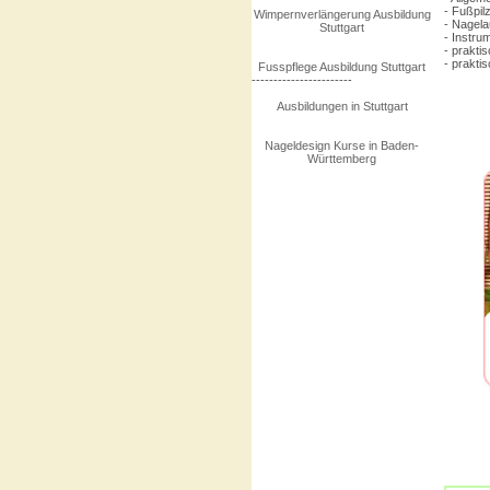
- Fußpil
Wimpernverlängerung Ausbildung
- Nagela
Stuttgart
- Instru
- prakti
- prakti
Fusspflege Ausbildung Stuttgart
-----------------------
Ausbildungen in Stuttgart
Nageldesign Kurse in Baden-
Württemberg