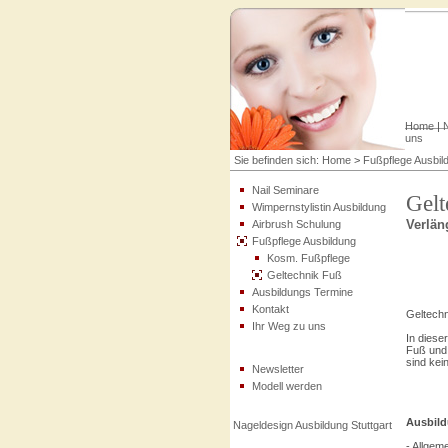
Home
|
N
uns
Sie befinden sich:
Home
>
Fußpflege Ausbil
Nail Seminare
Gelt
Wimpernstylistin Ausbildung
Verlän
Airbrush Schulung
Fußpflege Ausbildung
Kosm. Fußpflege
Geltechnik Fuß
Ausbildungs Termine
Kontakt
Geltechn
Ihr Weg zu uns
In diese
Fuß und 
sind kein
Newsletter
Modell werden
Ausbild
Nageldesign Ausbildung Stuttgart
- Allgem