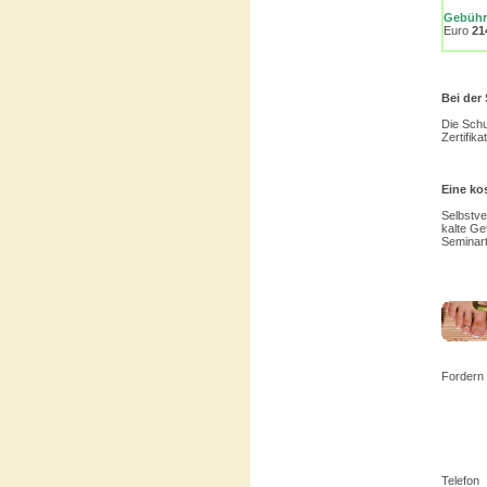
Gebühre
Euro
21
Bei der
Die Schu
Zertifikat
Eine kos
Selbstve
kalte Ge
Seminart
Fordern 
Telefon 