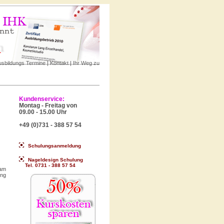
usbildungs Termine
|
Kontakt
|
Ihr Weg zu
 am
ung