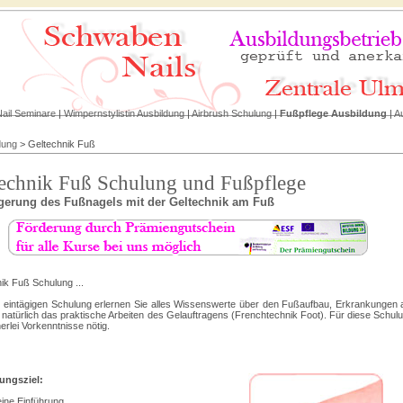
ail Seminare
|
Wimpernstylistin Ausbildung
|
Airbrush Schulung
|
Fußpflege Ausbildung
|
A
dung
>
Geltechnik Fuß
echnik Fuß Schulung und Fußpflege
gerung des Fußnagels mit der Geltechnik am Fuß
ik Fuß Schulung ...
r eintägigen Schulung erlernen Sie alles Wissenswerte über den Fußaufbau, Erkrankungen
natürlich das praktische Arbeiten des Gelauftragens (Frenchtechnik Foot). Für diese Schul
erlei Vorkenntnisse nötig.
ungsziel:
eine Einführung